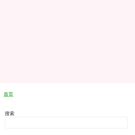
面包屑
首页
搜索